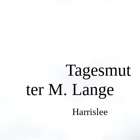
Startseite
Das bin ich
Tagesmut
Mein Konzept
ter M. Lange
Aus dem Alltag
Harrislee
Kontakt